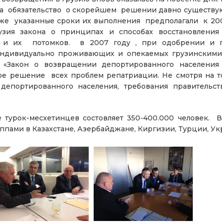
ла обязательство о скорейшем решении давно существ
же указанные сроки их выполнения предполагали к 200
зия закона о принципах и способах восстановления
х и их потомков. в 2007 году , при одобрении и
индивидуально проживающих и опекаемых грузинскими 
 «Закон о возвращении депортированного населения 
е решение всех проблем репатриации. Не смотря на то,
депортированного населения, требования правительс
 турок-месхетинцев состовляет 350-400.000 человек. В
ами в Казахстане, Азербайджане, Киргизии, Турции, У