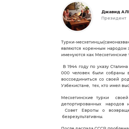
Джавид АЛ
Президент
Турки-месхетинцы(самоназва
являются коренным народом э
именуются как Месхетинские 
В 1944 году по указу Сталин
000 человек были собраны в
воссоединиться со своей род
Узбекистане, тех, кто имел в
Месхетинские турки св
депортированных народов из 
Совет Европы о возвращ
безрезультативны.
После распада СССР проблема 