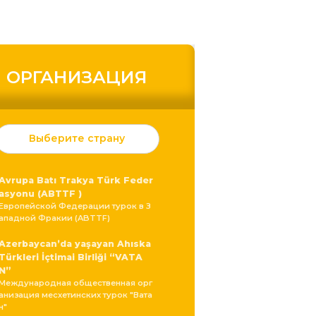
ОРГАНИЗАЦИЯ
Выберите страну
Avrupa Batı Trakya Türk Feder
asyonu (ABTTF )
Европейской Федерации турок в З
ападной Фракии (ABTTF)
Azerbaycan’da yaşayan Ahıska
Türkleri İçtimai Birliği “VATA
N”
Международная общественная орг
анизация месхетинских турок "Вата
н"