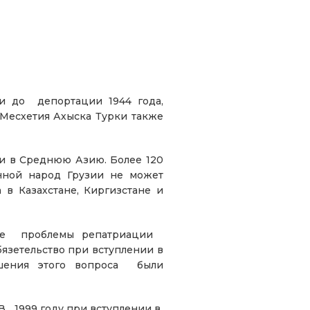
ии до депортации 1944 года,
 Месхетия Ахыска Турки также
ии в Среднюю Азию. Более 120
енной народ Грузии не может
 в Казахстане, Киргизстане и
е проблемы репатриации
язетельство при вступлении в
ения этого вопроса были
 В 1999 году при вступлении в