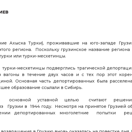
ИЕВ
ние Ахыска Турки), проживавшие на юго-западе Груз
того региона. Поскольку грузинское название региона
турки или турки-месхетинцы.
а турки-месхетинцы подверглись трагической депортац
 вагоны в течение двух часов и с тех пор этот кор
иной. Основная часть депортированных была расселена
ысшее образование ссылали в Сибирь.
оей основной уставной целью считают решени
Грузии в 1944 году. Несмотря на принятое Грузией об
ении депортированных многолетние попытки реш
возвращения в Грузию вновь оказалась на повестке дня.