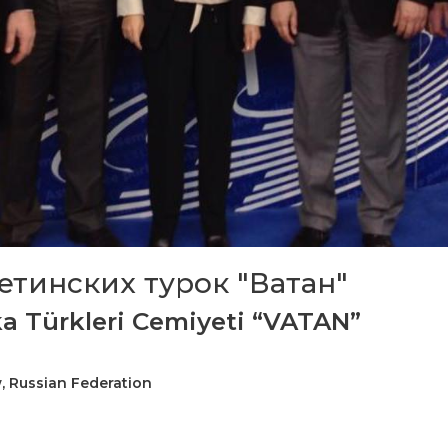
тинских турок "Ватан"
ska Türkleri Cemiyeti “VATAN”
w, Russian Federation