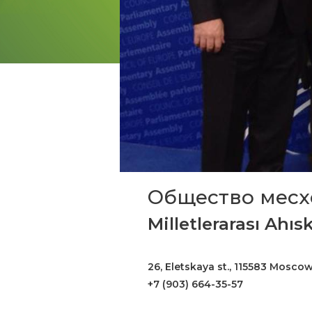
Общество месхе
Milletlerarası Ahı
26, Eletskaya st., 115583 Mosco
+7 (903) 664-35-57