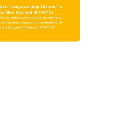
Batı Trakya Azınlığı Yüksek Ta
hsilliler Derneği (BTAYTD)
Ассоциация выпускников универс
итетов национального меньшинств
а в Западной Фракии (BTAYTD)
Dostluk Eşitlik Barış (DEB) Part
isi
Партии Дружбы, Равенства и Мира
Karaçay-Balkar Geleneklerini G
üçlendirme ve Geliştirme Toplu
msal Kuruluşu “Bars El”
Межрегиональная общественная о
рганизация содействия сохранени
ю и развитию карачаево-балкарск
их традиций «Барс Эль»
Kırım Karaimler Birliği (Kırım Ka
yalar)
Всеукраинская Aссоциации крымс
ких караимов “Крымкарайлар”
Kırım Tatar Milli Meclisi (KTMM)